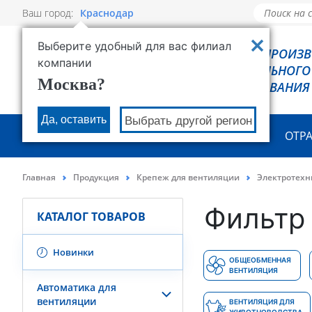
Ваш город:
Краснодар
Выберите удобный для вас филиал
РОВЕН - ПРОИЗ
компании
ХОЛОДИЛЬНОГО
Москва?
ОБОРУДОВАНИЯ
Да, оставить
Выбрать другой регион
О КОМПАНИИ
ПРОДУКЦИЯ
ОТР
Главная
Продукция
Крепеж для вентиляции
Электротехн
Фильтр 
КАТАЛОГ ТОВАРОВ
Новинки
ОБЩЕОБМЕННАЯ
ВЕНТИЛЯЦИЯ
Автоматика для
вентиляции
ВЕНТИЛЯЦИЯ ДЛЯ