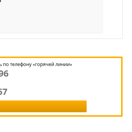
т
 по телефону «горячей линии»
96
67