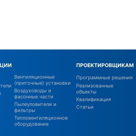
КЦИИ
ПРОЕКТИРОВЩИКАМ
Вентиляционные
Программные решения
(приточные) установки
ители
Реализованные
Воздуховоды и
объекты
ы
фасонные части
Квалификация
Пылеуловители и
Статьи
фильтры
Тепловентиляционное
оборудование