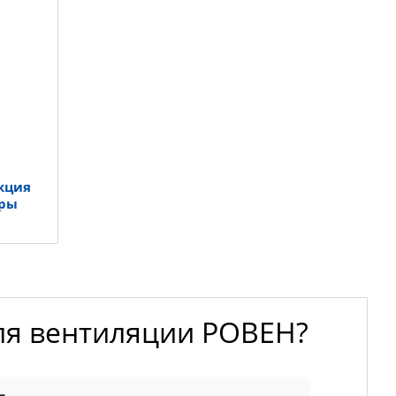
кция
ары
ля вентиляции РОВЕН?