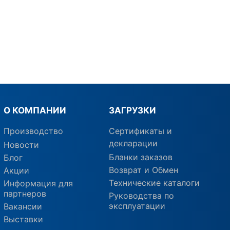
О КОМПАНИИ
ЗАГРУЗКИ
Производство
Сертификаты и
декларации
Новости
Бланки заказов
Блог
Возврат и Обмен
Акции
Технические каталоги
Информация для
партнеров
Руководства по
эксплуатации
Вакансии
Выставки