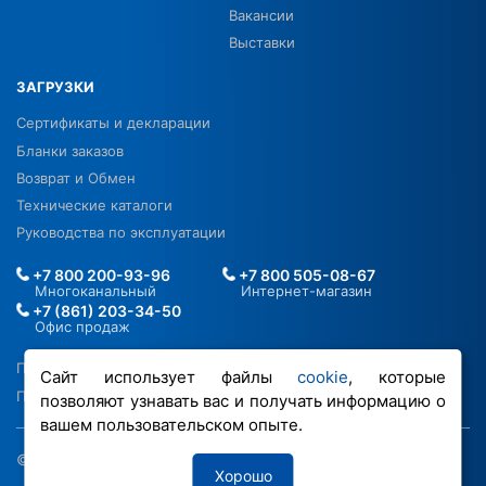
Вакансии
Выставки
ЗАГРУЗКИ
Сертификаты и декларации
Бланки заказов
Возврат и Обмен
Технические каталоги
Руководства по эксплуатации
+7 800 200-93-96
+7 800 505-08-67
Многоканальный
Интернет-магазин
+7 (861) 203-34-50
Офис продаж
Политика в отношении ПДН
Сайт использует файлы
cookie
, которые
Политика обработки файлов cookie
позволяют узнавать вас и получать информацию о
вашем пользовательском опыте.
© 2026 ООО «РОВЕН-Регионы»
Хорошо