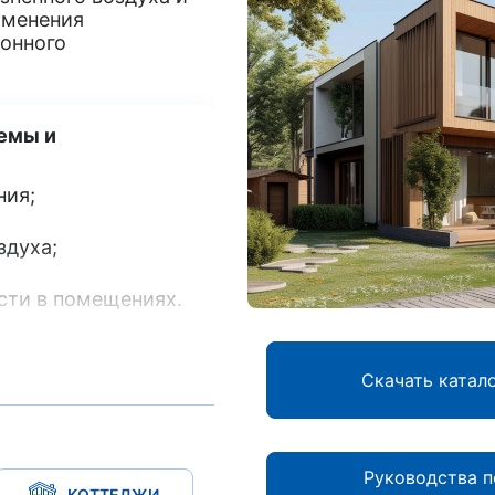
именения
онного
емы и
ния;
здуха;
сти в помещениях.
Скачать катал
— залог здоровья и
Руководства п
КОТТЕДЖИ