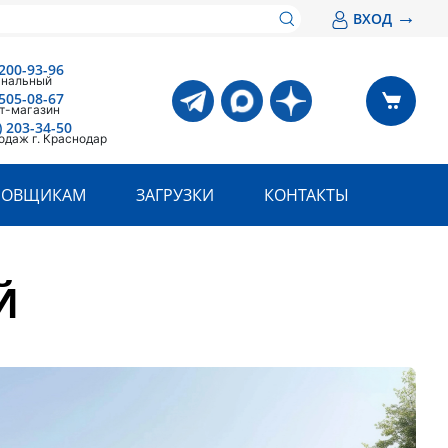
→
ВХОД
200-93-96
анальный
505-08-67
т-магазин
) 203-34-50
одаж г. Краснодар
РОВЩИКАМ
ЗАГРУЗКИ
КОНТАКТЫ
Й