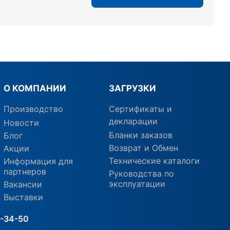
О КОМПАНИИ
ЗАГРУЗКИ
Производство
Сертификаты и
декларации
Новости
Бланки заказов
Блог
Возврат и Обмен
Акции
Технические каталоги
Информация для
партнеров
Руководства по
эксплуатации
Вакансии
Выставки
3-34-50