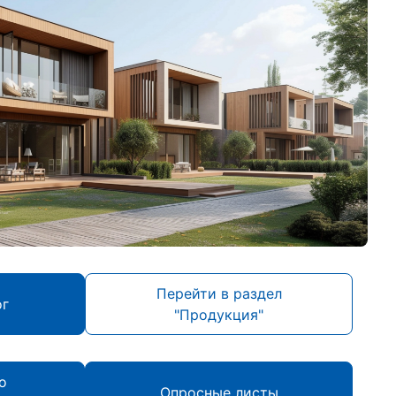
Перейти в раздел
ог
"Продукция"
о
Опросные листы