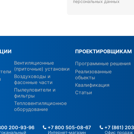
персональных данных
КЦИИ
ПРОЕКТИРОВЩИКАМ
Вентиляционные
Программные решения
(приточные) установки
ители
Реализованные
Воздуховоды и
объекты
ы
фасонные части
Квалификация
Пылеуловители и
Статьи
фильтры
Тепловентиляционное
оборудование
800 200-93-96
+7 800 505-08-67
+7 (861) 20
гоканальный
Интернет-магазин
Офис продаж