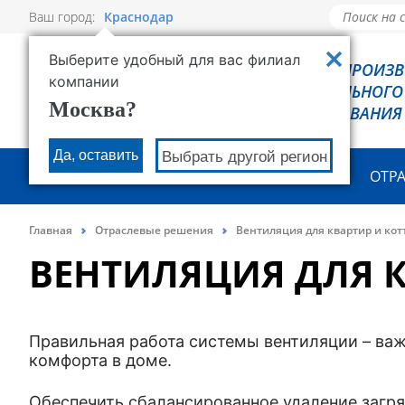
Ваш город:
Краснодар
Выберите удобный для вас филиал
РОВЕН - ПРОИЗ
компании
ХОЛОДИЛЬНОГО
Москва?
ОБОРУДОВАНИЯ
Да, оставить
Выбрать другой регион
О КОМПАНИИ
ПРОДУКЦИЯ
ОТР
Главная
Отраслевые решения
Вентиляция для квартир и ко
ВЕНТИЛЯЦИЯ ДЛЯ К
Правильная работа системы вентиляции – ва
комфорта в доме.
Обеспечить сбалансированное удаление загря