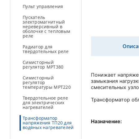
Пульт управления
Пускатель
электромагнитный
нереверсивный в
оболочке с тепловым
реле
Описа
Радиатор для
твердотельных реле
Симисторный
регулятор МРТ380
Понижает напряжен
Симисторный
замыкания нагрузк
регулятор
температуры МРТ220
смесительных узло
Твердотельное реле
Трансформатор об
для электрических
нагревателей
Трансформатор
Назначение:
напряжения ТП20 для
водяных нагревателей