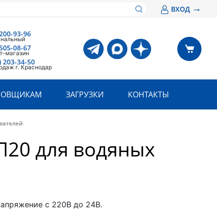
→
ВХОД
200-93-96
анальный
505-08-67
т-магазин
) 203-34-50
одаж г. Краснодар
РОВЩИКАМ
ЗАГРУЗКИ
КОНТАКТЫ
вателей
П20 для водяных
апряжение с 220В до 24В.