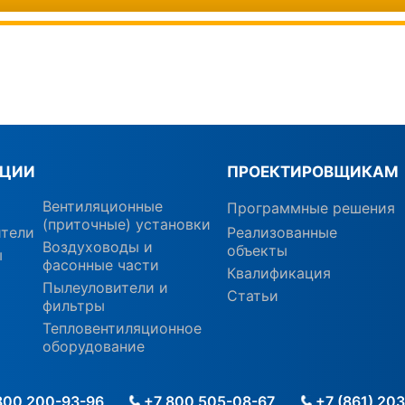
КЦИИ
ПРОЕКТИРОВЩИКАМ
Вентиляционные
Программные решения
(приточные) установки
ители
Реализованные
Воздуховоды и
объекты
ы
фасонные части
Квалификация
Пылеуловители и
Статьи
фильтры
Тепловентиляционное
оборудование
800 200-93-96
+7 800 505-08-67
+7 (861) 20