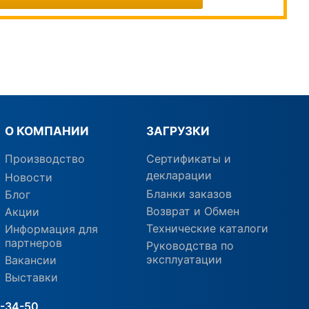
О КОМПАНИИ
ЗАГРУЗКИ
Производство
Сертификаты и
декларации
Новости
Бланки заказов
Блог
Возврат и Обмен
Акции
Технические каталоги
Информация для
партнеров
Руководства по
эксплуатации
Вакансии
Выставки
3-34-50