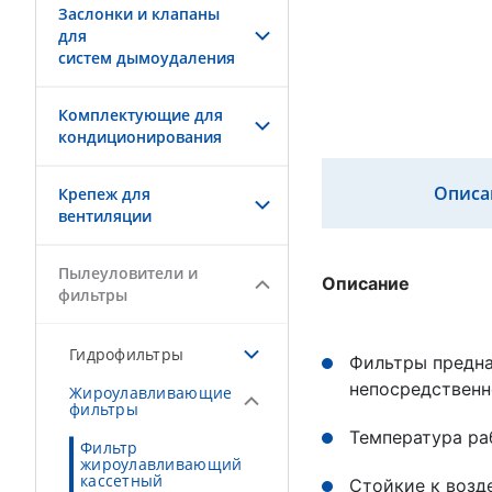
Заслонки и клапаны
для
систем дымоудаления
Комплектующие для
кондиционирования
Описа
Крепеж для
вентиляции
Пылеуловители и
Описание
фильтры
Гидрофильтры
Фильтры предна
непосредственн
Жироулавливающие
фильтры
Температура ра
Фильтр
жироулавливающий
кассетный
Стойкие к возд