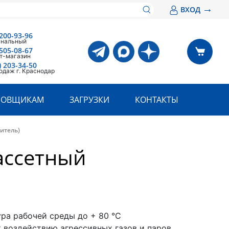
→
ВХОД
200-93-96
анальный
505-08-67
т-магазин
) 203-34-50
одаж г. Краснодар
РОВЩИКАМ
ЗАГРУЗКИ
КОНТАКТЫ
итель)
ассетный
ура рабочей среды до + 80 °С
к воздействию агрессивных газов и паров